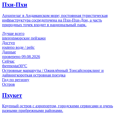
Пхи-Пхи
Архипелаг в Андаманском море; постоянная туристическая
инфраструктура сосредоточена на Пхи-Пхи-Дон, а часть
природных точек входит в национальный парк.
Лучше всего
interests
морские пейзажи
Доступ
route
по воде / рейс
Данные
проверено
09.08.2026
Сейчас
thermostat
30°C
Островные маршруты / Оживлённый Тонсай
снорклинг и
дайвинг
короткая островная поездка
Гид по региону
Остров
Пхукет
Крупный остров с аэропортом, городскими сервисами и очень
разными прибрежными районами.