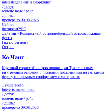
interests
дайвинг и снорклинг
Доступ
route
по воде / рейс
Данные
проверено
09.08.2026
Сейчас
thermostat
29°C
Дайвинг / Компактный остров
небольшой остров
пляжные
бухты
Гид по региону
Остров
Ко Чанг
Крупный гористый остров провинции Трат с лесным
внутренним районом, пляжными поселениями на западном
берегу и паромным сообщением с материком.
Лучше всего
interests
пляжи и лес
Доступ
route
по воде / рейс
Данные
проверено
09.08.2026