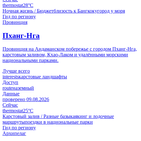
thermostat
28°C
Ночная жизнь / Бюджет
близость к Бангкоку
город у моря
Гид по региону
Провинция
Пханг-Нга
Провинция на Андаманском побережье с городом Пханг-Нга,
карстовым заливом, Кхао-Лаком и удалёнными морскими
национальными парками.
Лучше всего
interests
карстовые ландшафты
Доступ
route
наземный
Данные
проверено
09.08.2026
Сейчас
thermostat
25°C
Карстовый залив / Разные базы
каякинг и лодочные
маршруты
поездки в национальные парки
Гид по региону
Архипелаг