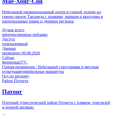
Мае-Хонг-Сон
Небольшой провинциальный центр в горной долине на
северо-западе Таиланда с храмами, рынком и выездами в
национальные парки и деревни региона.
Лучше всего
interests
северные пейзажи
Доступ
route
наземный
Данные
проверено
09.08.2026
Сейчас
thermostat
25°C
Горная провинция / Небольшой город
храмы и местная
культура
автомобильные маршруты
Гид по региону
Район Пхукета
Патонг
Плотный туристический район Пхукета с пляжем, торговлей
и ночной жизнью.