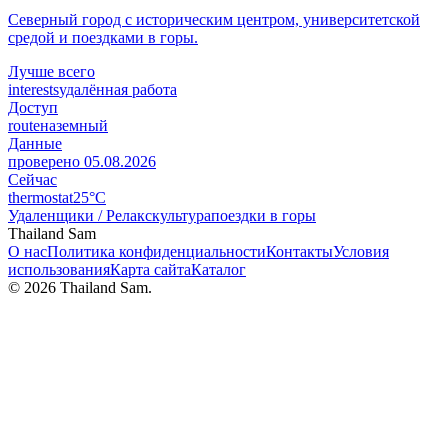
Северный город с историческим центром, университетской
средой и поездками в горы.
Лучше всего
interests
удалённая работа
Доступ
route
наземный
Данные
проверено
05.08.2026
Сейчас
thermostat
25°C
Удаленщики / Релакс
культура
поездки в горы
Thailand Sam
О нас
Политика конфиденциальности
Контакты
Условия
использования
Карта сайта
Каталог
©
2026
Thailand Sam.