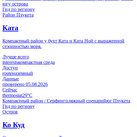
югу острова
Гид по региону
Район Пхукета
Ката
Компактный район у бухт Ката и Ката Ной с выраженной
сезонностью моря.
Лучше всего
interests
компактная среда
Доступ
route
наземный
Данные
проверено
05.08.2026
Сейчас
thermostat
29°C
Компактный район / Серфинг
пляжный сценарий
юг Пхукета
Гид по региону
Остров
Ко Куд