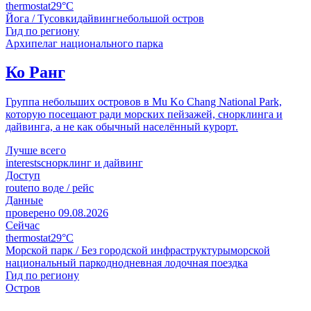
thermostat
29°C
Йога / Тусовки
дайвинг
небольшой остров
Гид по региону
Архипелаг национального парка
Ко Ранг
Группа небольших островов в Mu Ko Chang National Park,
которую посещают ради морских пейзажей, снорклинга и
дайвинга, а не как обычный населённый курорт.
Лучше всего
interests
снорклинг и дайвинг
Доступ
route
по воде / рейс
Данные
проверено
09.08.2026
Сейчас
thermostat
29°C
Морской парк / Без городской инфраструктуры
морской
национальный парк
однодневная лодочная поездка
Гид по региону
Остров