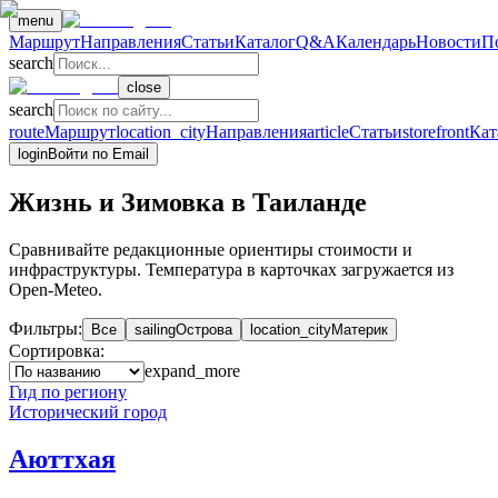
menu
Маршрут
Направления
Статьи
Каталог
Q&A
Календарь
Новости
П
search
close
search
route
Маршрут
location_city
Направления
article
Статьи
storefront
Кат
login
Войти по Email
Жизнь и Зимовка в Таиланде
Сравнивайте редакционные ориентиры стоимости и
инфраструктуры. Температура в карточках загружается из
Open-Meteo.
Фильтры:
Все
sailing
Острова
location_city
Материк
Сортировка:
expand_more
Гид по региону
Исторический город
Аюттхая