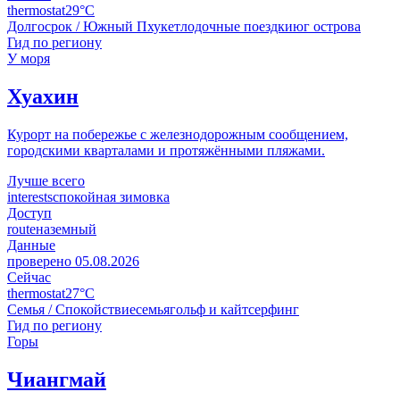
thermostat
29°C
Долгосрок / Южный Пхукет
лодочные поездки
юг острова
Гид по региону
У моря
Хуахин
Курорт на побережье с железнодорожным сообщением,
городскими кварталами и протяжёнными пляжами.
Лучше всего
interests
спокойная зимовка
Доступ
route
наземный
Данные
проверено
05.08.2026
Сейчас
thermostat
27°C
Семья / Спокойствие
семья
гольф и кайтсерфинг
Гид по региону
Горы
Чиангмай