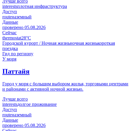
Лучше всего
interests
плотная инфраструктура
Доступ
route
наземный
Данные
проверено
05.08.2026
Сейчас
thermostat
28°C
Городской курорт / Ночная жизнь
ночная жизнь
короткая
поездка
Гид по региону
У моря
Паттайя
Город у моря с большим выбором жилья, торговыми центрами
и районами с активной ночной жизнью.
Лучше всего
interests
долгое проживание
Доступ
route
наземный
Данные
проверено
05.08.2026
Сейчас