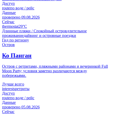
Доступ
route
по воде / рейс
Данные
проверено
09.08.2026
Сейчас
thermostat
29°C
Длинные пляжи / Спокойный остров
длительное
проживание
дайвинг и островные поездки
Гид по региону
Остров
Ко Панган
Остров с ретритами, пляжными районами и вечеринкой Full
Moon Party; условия заметно различаются между
побережьями.
Лучше всего
interests
ретриты
Доступ
route
по воде / рейс
Данные
проверено
05.08.2026
Сейчас