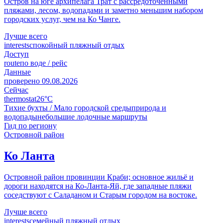
Остров на юге архипелага Трат с рассредоточенными
пляжами, лесом, водопадами и заметно меньшим набором
городских услуг, чем на Ко Чанге.
Лучше всего
interests
спокойный пляжный отдых
Доступ
route
по воде / рейс
Данные
проверено
09.08.2026
Сейчас
thermostat
26°C
Тихие бухты / Мало городской среды
природа и
водопады
небольшие лодочные маршруты
Гид по региону
Островной район
Ко Ланта
Островной район провинции Краби; основное жильё и
дороги находятся на Ко-Ланта-Яй, где западные пляжи
соседствуют с Саладаном и Старым городом на востоке.
Лучше всего
interests
семейный пляжный отдых