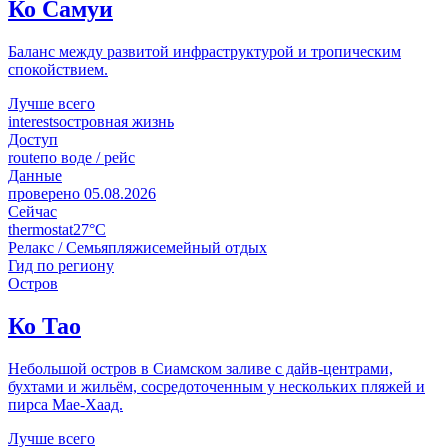
Ко Самуи
Баланс между развитой инфраструктурой и тропическим
спокойствием.
Лучше всего
interests
островная жизнь
Доступ
route
по воде / рейс
Данные
проверено
05.08.2026
Сейчас
thermostat
27°C
Релакс / Семья
пляжи
семейный отдых
Гид по региону
Остров
Ко Тао
Небольшой остров в Сиамском заливе с дайв-центрами,
бухтами и жильём, сосредоточенным у нескольких пляжей и
пирса Мае-Хаад.
Лучше всего