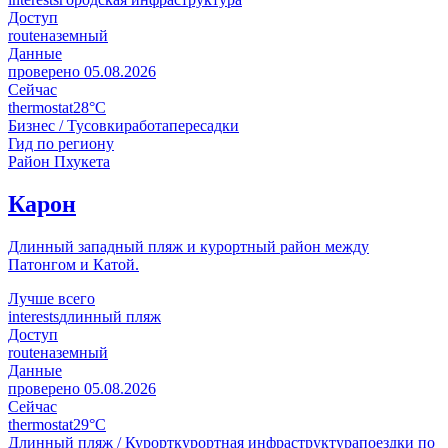
Доступ
route
наземный
Данные
проверено
05.08.2026
Сейчас
thermostat
28°C
Бизнес / Тусовки
работа
пересадки
Гид по региону
Район Пхукета
Карон
Длинный западный пляж и курортный район между
Патонгом и Катой.
Лучше всего
interests
длинный пляж
Доступ
route
наземный
Данные
проверено
05.08.2026
Сейчас
thermostat
29°C
Длинный пляж / Курорт
курортная инфраструктура
поездки по