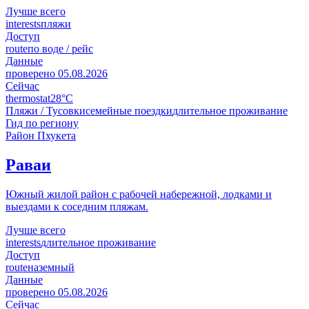
Лучше всего
interests
пляжи
Доступ
route
по воде / рейс
Данные
проверено
05.08.2026
Сейчас
thermostat
28°C
Пляжи / Тусовки
семейные поездки
длительное проживание
Гид по региону
Район Пхукета
Раваи
Южный жилой район с рабочей набережной, лодками и
выездами к соседним пляжам.
Лучше всего
interests
длительное проживание
Доступ
route
наземный
Данные
проверено
05.08.2026
Сейчас