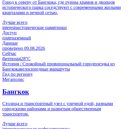
Город к северу от Бангкока, где руины храмов и дворцов
исторического парка соседствуют с современными жилыми
кварталами и речной сетью.
Лучше всего
interests
исторические памятники
Доступ
route
наземный
Данные
проверено
09.08.2026
Сейчас
thermostat
28°C
История / Спокойный провинциальный город
поездка из
Бангкока
велосипедные маршруты
Гид по региону
Мегаполис
Бангкок
Столица и транспортный узел с уличной едой, разными
городскими районами и развитым общественным
транспортом.
Лучше всего
interests
городская инфраструктура