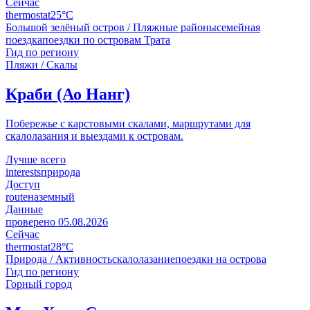
Сейчас
thermostat
25°C
Большой зелёный остров / Пляжные районы
семейная
поездка
поездки по островам Трата
Гид по региону
Пляжи / Скалы
Краби (Ао Нанг)
Побережье с карстовыми скалами, маршрутами для
скалолазания и выездами к островам.
Лучше всего
interests
природа
Доступ
route
наземный
Данные
проверено
05.08.2026
Сейчас
thermostat
28°C
Природа / Активность
скалолазание
поездки на острова
Гид по региону
Горный город