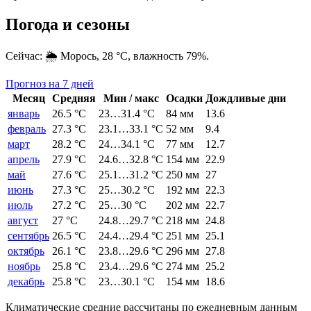
Погода и сезоны
Сейчас:
🌦️
Морось
,
28
°C, влажность
79
%.
Прогноз на 7 дней
Месяц
Средняя
Мин / макс
Осадки
Дождливые дни
январь
26.5
°C
23
…
31.4
°C
84
мм
13.6
февраль
27.3
°C
23.1
…
33.1
°C
52
мм
9.4
март
28.2
°C
24
…
34.1
°C
77
мм
12.7
апрель
27.9
°C
24.6
…
32.8
°C
154
мм
22.9
май
27.6
°C
25.1
…
31.2
°C
250
мм
27
июнь
27.3
°C
25
…
30.2
°C
192
мм
22.3
июль
27.2
°C
25
…
30
°C
202
мм
22.7
август
27
°C
24.8
…
29.7
°C
218
мм
24.8
сентябрь
26.5
°C
24.4
…
29.4
°C
251
мм
25.1
октябрь
26.1
°C
23.8
…
29.6
°C
296
мм
27.8
ноябрь
25.8
°C
23.4
…
29.6
°C
274
мм
25.2
декабрь
25.8
°C
23
…
30.1
°C
154
мм
18.6
Климатические средние рассчитаны по ежедневным данным