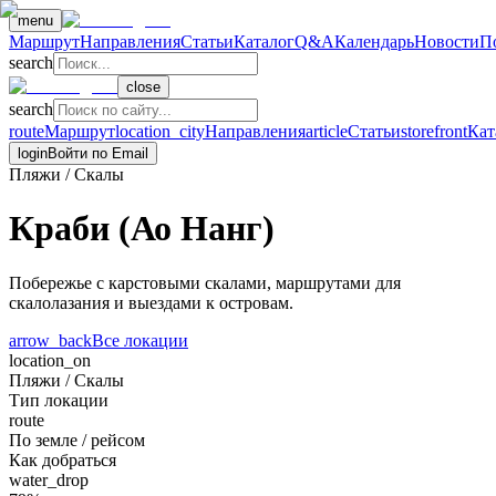
menu
Маршрут
Направления
Статьи
Каталог
Q&A
Календарь
Новости
П
search
close
search
route
Маршрут
location_city
Направления
article
Статьи
storefront
Кат
login
Войти по Email
Пляжи / Скалы
Краби (Ао Нанг)
Побережье с карстовыми скалами, маршрутами для
скалолазания и выездами к островам.
arrow_back
Все локации
location_on
Пляжи / Скалы
Тип локации
route
По земле / рейсом
Как добраться
water_drop