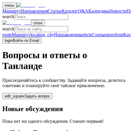
menu
Маршрут
Направления
Статьи
Каталог
Q&A
Календарь
Новости
П
search
close
search
route
Маршрут
location_city
Направления
article
Статьи
storefront
Кат
login
Войти по Email
Вопросы и ответы о
Таиланде
Присоединяйтесь к сообществу. Задавайте вопросы, делитесь
советами и планируйте своё тайское приключение.
edit_square
Задать вопрос
Новые обсуждения
Пока нет ни одного обсуждения. Станьте первым!