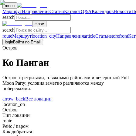
menu
Маршрут
Направления
Статьи
Каталог
Q&A
Календарь
Новости
П
search
close
search
route
Маршрут
location_city
Направления
article
Статьи
storefront
Кат
login
Войти по Email
Остров
Ко Панган
Остров с ретритами, пляжными районами и вечеринкой Full
Moon Party; условия заметно различаются между
побережьями.
arrow_back
Все локации
location_on
Остров
Тип локации
route
Рейс / паром
Как добраться