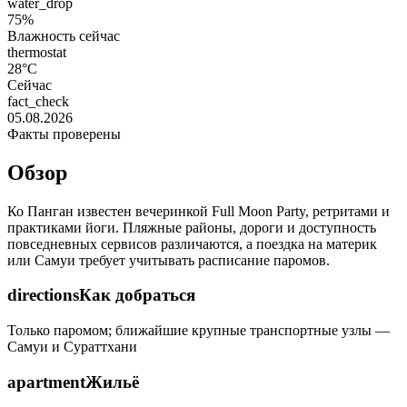
water_drop
75%
Влажность сейчас
thermostat
28°C
Сейчас
fact_check
05.08.2026
Факты проверены
Обзор
Ко Панган известен вечеринкой Full Moon Party, ретритами и
практиками йоги. Пляжные районы, дороги и доступность
повседневных сервисов различаются, а поездка на материк
или Самуи требует учитывать расписание паромов.
directions
Как добраться
Только паромом; ближайшие крупные транспортные узлы —
Самуи и Сураттхани
apartment
Жильё