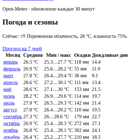
Open-Meteo · обновление каждые 30 минут
Погода и сезоны
Сейчас:
⛅
Переменная облачность
,
28
°C, влажность
75
%.
Прогноз на 7 дней
Месяц
Средняя
Мин / макс
Осадки
Дождливые дни
январь
26.5
°C
25.3
…
27.7
°C
118
мм
14.4
февраль
26.9
°C
25.6
…
28.2
°C
55
мм
11.9
март
27.8
°C
26.4
…
29.4
°C
38
мм
9.1
апрель
28.6
°C
27.2
…
30.1
°C
111
мм
13.4
май
28.6
°C
27.1
…
30
°C
153
мм
21.5
июнь
28.2
°C
26.9
…
29.6
°C
114
мм
19.7
июль
27.9
°C
26.5
…
29.3
°C
142
мм
21.4
август
27.8
°C
26.4
…
29.2
°C
110
мм
19.5
сентябрь
27.3
°C
26
…
28.6
°C
179
мм
22.7
октябрь
26.9
°C
25.4
…
28.3
°C
272
мм
27.1
ноябрь
26.8
°C
25.4
…
28.1
°C
302
мм
24.1
декабрь
26.4
°C
25.2
…
27.7
°C
210
мм
18.5